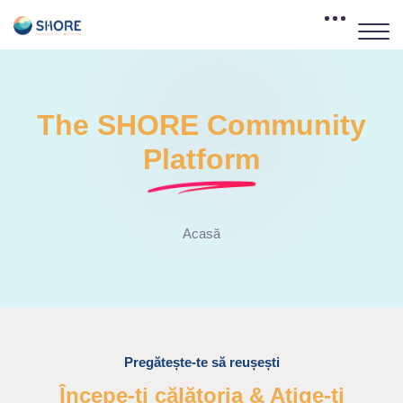
The SHORE Community
Platform
Acasă
Omite Funfacts
Pregătește-te să reușești
Începe-ți călătoria & Atige-ți