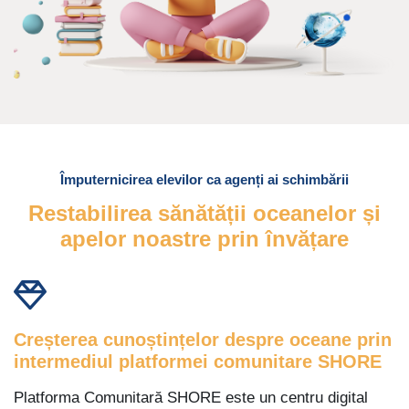
Omite Features Area Two
Împuternicirea elevilor ca agenți ai schimbării
Restabilirea sănătății oceanelor și
apelor noastre prin învățare
Creșterea cunoștințelor despre oceane prin
intermediul platformei comunitare SHORE
Platforma Comunitară SHORE este un centru digital