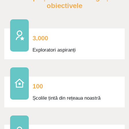
obiectivele
,
3
0
0
0
Exploratori aspiranți
1
0
0
Școlile țintă din rețeaua noastră