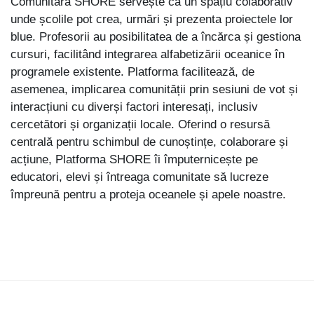
Comunitară SHORE servește ca un spațiu colaborativ
unde școlile pot crea, urmări și prezenta proiectele lor
blue. Profesorii au posibilitatea de a încărca și gestiona
cursuri, facilitând integrarea alfabetizării oceanice în
programele existente. Platforma facilitează, de
asemenea, implicarea comunității prin sesiuni de vot și
interacțiuni cu diverși factori interesați, inclusiv
cercetători și organizații locale. Oferind o resursă
centrală pentru schimbul de cunoștințe, colaborare și
acțiune, Platforma SHORE îi împuternicește pe
educatori, elevi și întreaga comunitate să lucreze
împreună pentru a proteja oceanele și apele noastre.
Sari la conţinutul principal