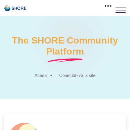
Sari la conţinutul principal
The SHORE Community
Platform
Acasă
Conectați-vă la site
Conectați-vă l