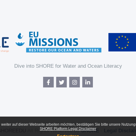
Dive into SHORE for Water and Ocean Literacy
weiter auf dieser Webseite arbeiten möchten, bestätigen Sie bitte unsere Nutzungsr
SHORE Platform Legal Disclaimer
SHOREEDU
All Rights Reserved by
SHORE
-
Legal Discla