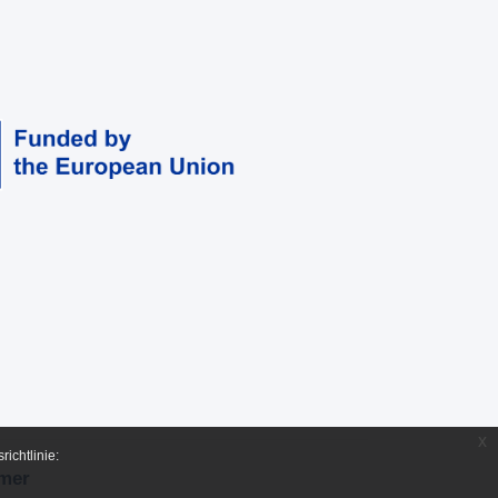
x
ichtlinie:
imer