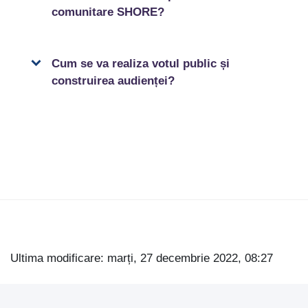
comunitare SHORE?
Cum se va realiza votul public și
construirea audienței?
Sari la conţinutul principal
Ultima modificare: marți, 27 decembrie 2022, 08:27